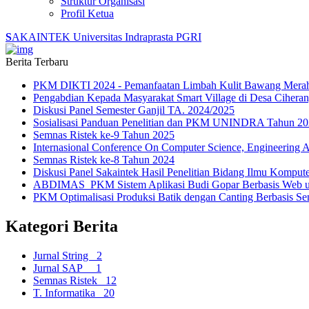
Struktur Organisasi
Profil Ketua
S
AKAINTEK
Universitas Indraprasta PGRI
Berita Terbaru
PKM DIKTI 2024 - Pemanfaatan Limbah Kulit Bawang Merah
Pengabdian Kepada Masyarakat Smart Village di Desa Cihera
Diskusi Panel Semester Ganjil TA. 2024/2025
Sosialisasi Panduan Penelitian dan PKM UNINDRA Tahun 2
Semnas Ristek ke-9 Tahun 2025
Internasional Conference On Computer Science, Engineerin
Semnas Ristek ke-8 Tahun 2024
Diskusi Panel Sakaintek Hasil Penelitian Bidang Ilmu Komput
ABDIMAS_PKM Sistem Aplikasi Budi Gopar Berbasis Web u
PKM Optimalisasi Produksi Batik dengan Canting Berbasis
Kategori Berita
Jurnal String
2
Jurnal SAP
1
Semnas Ristek
12
T. Informatika
20