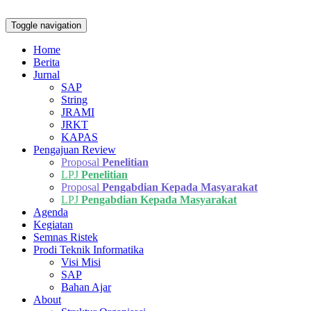
Toggle navigation
Home
Berita
Jurnal
SAP
String
JRAMI
JRKT
KAPAS
Pengajuan Review
Proposal
Penelitian
LPJ
Penelitian
Proposal
Pengabdian Kepada Masyarakat
LPJ
Pengabdian Kepada Masyarakat
Agenda
Kegiatan
Semnas Ristek
Prodi Teknik Informatika
Visi Misi
SAP
Bahan Ajar
About