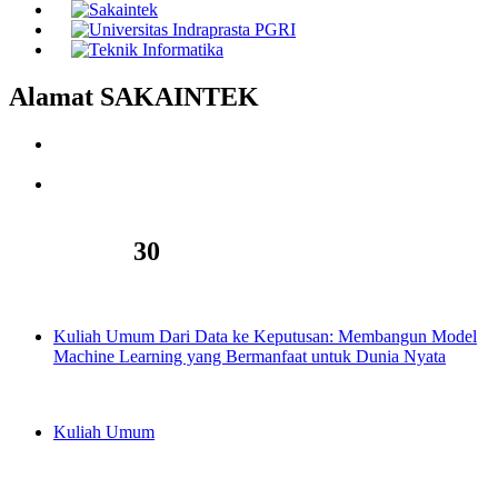
Alamat SAKAINTEK
Jl. Raya Tengah Kel. Gedong, Pasar Rebo, Jakarta Timur
13760. Email : sakaintek@gmail.com
Jl. Nangka 58, Tanjung Barat (TB Simatupang), Jagakarsa,
Jakarta Selatan 12530.
Kegiatan
30
02/11/2025
Kuliah Umum Dari Data ke Keputusan: Membangun Model
Machine Learning yang Bermanfaat untuk Dunia Nyata
13/07/2025
Kuliah Umum
26/06/2025