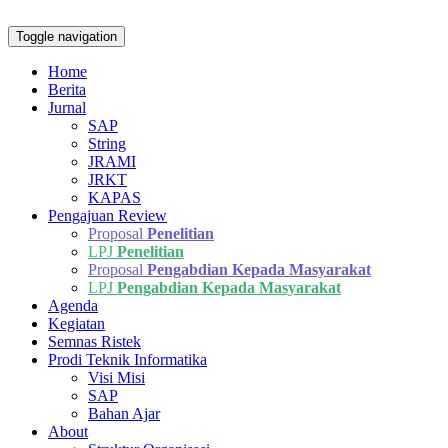
Toggle navigation
Home
Berita
Jurnal
SAP
String
JRAMI
JRKT
KAPAS
Pengajuan Review
Proposal
Penelitian
LPJ
Penelitian
Proposal
Pengabdian Kepada Masyarakat
LPJ
Pengabdian Kepada Masyarakat
Agenda
Kegiatan
Semnas Ristek
Prodi Teknik Informatika
Visi Misi
SAP
Bahan Ajar
About