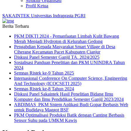
Struktur Organisasi
Profil Ketua
S
AKAINTEK
Universitas Indraprasta PGRI
Berita Terbaru
PKM DIKTI 2024 - Pemanfaatan Limbah Kulit Bawang
Merah Menjadi Hydroton di Kelurahan Gedong
Pengabdian Kepada Masyarakat Smart Village di Desa
Ciherang Kecamatan Pacet Kabupaten Cianjur
Diskusi Panel Semester Ganjil TA. 2024/2025
Sosialisasi Panduan Penelitian dan PKM UNINDRA Tahun
2024
Semnas Ristek ke-9 Tahun 2025
Internasional Conference On Computer Science, Engineering
And Technology (ICOCSETI 2025)
Semnas Ristek ke-8 Tahun 2024
Diskusi Panel Sakaintek Hasil Penelitian Bidang Ilmu
Komputer dan Ilmu Pendidikan Semester Ganjil 2023/2024
ABDIMAS_PKM Sistem Aplikasi Budi Gopar Berbasis Web
untuk Budidaya Maggot BSF
PKM Optimalisasi Produksi Batik dengan Canting Berbasis
Sensor Suhu pada UMKM Kawis