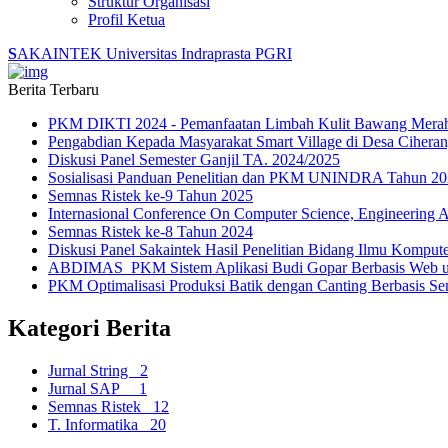
Struktur Organisasi
Profil Ketua
S
AKAINTEK
Universitas Indraprasta PGRI
Berita Terbaru
PKM DIKTI 2024 - Pemanfaatan Limbah Kulit Bawang Merah
Pengabdian Kepada Masyarakat Smart Village di Desa Cihera
Diskusi Panel Semester Ganjil TA. 2024/2025
Sosialisasi Panduan Penelitian dan PKM UNINDRA Tahun 2
Semnas Ristek ke-9 Tahun 2025
Internasional Conference On Computer Science, Engineerin
Semnas Ristek ke-8 Tahun 2024
Diskusi Panel Sakaintek Hasil Penelitian Bidang Ilmu Komput
ABDIMAS_PKM Sistem Aplikasi Budi Gopar Berbasis Web u
PKM Optimalisasi Produksi Batik dengan Canting Berbasis
Kategori Berita
Jurnal String
2
Jurnal SAP
1
Semnas Ristek
12
T. Informatika
20