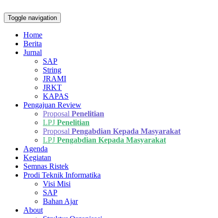
Toggle navigation
Home
Berita
Jurnal
SAP
String
JRAMI
JRKT
KAPAS
Pengajuan Review
Proposal
Penelitian
LPJ
Penelitian
Proposal
Pengabdian Kepada Masyarakat
LPJ
Pengabdian Kepada Masyarakat
Agenda
Kegiatan
Semnas Ristek
Prodi Teknik Informatika
Visi Misi
SAP
Bahan Ajar
About