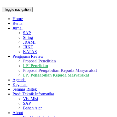
Toggle navigation
Home
Berita
Jurnal
SAP
String
JRAMI
JRKT
KAPAS
Pengajuan Review
Proposal
Penelitian
LPJ
Penelitian
Proposal
Pengabdian Kepada Masyarakat
LPJ
Pengabdian Kepada Masyarakat
Agenda
Kegiatan
Semnas Ristek
Prodi Teknik Informatika
Visi Misi
SAP
Bahan Ajar
About