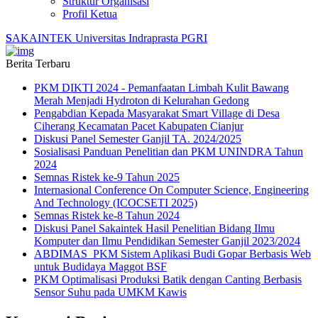
Struktur Organisasi
Profil Ketua
S
AKAINTEK
Universitas Indraprasta PGRI
Berita Terbaru
PKM DIKTI 2024 - Pemanfaatan Limbah Kulit Bawang
Merah Menjadi Hydroton di Kelurahan Gedong
Pengabdian Kepada Masyarakat Smart Village di Desa
Ciherang Kecamatan Pacet Kabupaten Cianjur
Diskusi Panel Semester Ganjil TA. 2024/2025
Sosialisasi Panduan Penelitian dan PKM UNINDRA Tahun
2024
Semnas Ristek ke-9 Tahun 2025
Internasional Conference On Computer Science, Engineering
And Technology (ICOCSETI 2025)
Semnas Ristek ke-8 Tahun 2024
Diskusi Panel Sakaintek Hasil Penelitian Bidang Ilmu
Komputer dan Ilmu Pendidikan Semester Ganjil 2023/2024
ABDIMAS_PKM Sistem Aplikasi Budi Gopar Berbasis Web
untuk Budidaya Maggot BSF
PKM Optimalisasi Produksi Batik dengan Canting Berbasis
Sensor Suhu pada UMKM Kawis