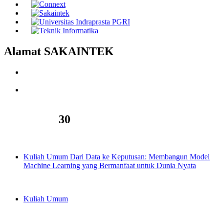
Alamat SAKAINTEK
Jl. Raya Tengah Kel. Gedong, Pasar Rebo, Jakarta Timur
13760. Email : sakaintek@gmail.com
Jl. Nangka 58, Tanjung Barat (TB Simatupang), Jagakarsa,
Jakarta Selatan 12530.
Kegiatan
30
02/11/2025
Kuliah Umum Dari Data ke Keputusan: Membangun Model
Machine Learning yang Bermanfaat untuk Dunia Nyata
13/07/2025
Kuliah Umum
26/06/2025